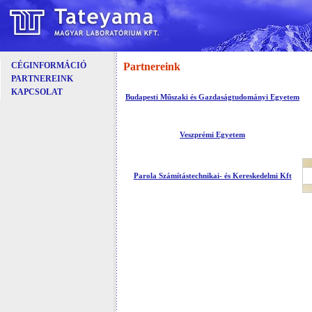
Partnereink
CÉGINFORMÁCIÓ
PARTNEREINK
KAPCSOLAT
Budapesti Műszaki és Gazdaságtudományi Egyetem
Veszprémi Egyetem
Parola Számítástechnikai- és Kereskedelmi Kft