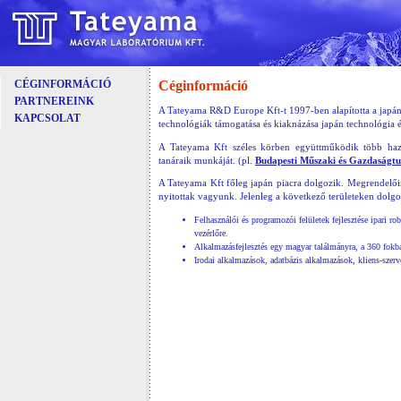
Céginformáció
CÉGINFORMÁCIÓ
PARTNEREINK
A Tateyama R&D Europe Kft-t 1997-ben alapította a japá
KAPCSOLAT
technológiák támogatása és kiaknázása japán technológia 
A Tateyama Kft széles körben együttműködik több hazai
tanáraik munkáját. (pl.
Budapesti Műszaki és Gazdaság
A Tateyama Kft főleg japán piacra dolgozik. Megrendelőink
nyitottak vagyunk. Jelenleg a következő területeken dolg
Felhasználói és programozói felületek fejlesztése ipari 
vezérlőre.
Alkalmazásfejlesztés egy magyar találmányra, a 360 fokb
Irodai alkalmazások, adatbázis alkalmazások, kliens-szerv