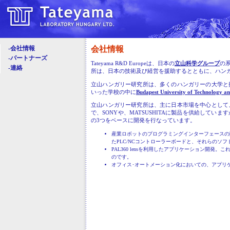
会社情報
-会社情報
-パートナーズ
Tateyama R&D Europeは、日本の
立山科学グループ
の
-連絡
所は、日本の技術及び経営を援助するとともに、ハン
立山ハンガリー研究所は、多くのハンガリーの大学と
いった学校の中に
Budapest University of Technology a
立山ハンガリー研究所は、主に日本市場を中心として
で、SONYや、MATSUSHITAに製品を供給して
の3つをベースに開発を行なっています。
産業ロボットのプログラミングインターフェースの開
たPLC/NCコントローラーボードと、それらのソフ
PAL360 lensを利用したアプリケーション開発
のです。
オフィス･オートメーション化においての、アプリ